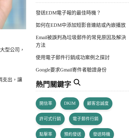
發送EDM電子報的最佳時機？
如何在EDM中添加短影音連結或內嵌播放
Email被誤判為垃圾郵件的常見原因及解決
方法
是大型公司，
使用電子郵件行銷成功案例之探討
Google要求Gmail寄件者驗證身份
銷支出，讓
熱門關鍵字
開信率
DKIM
顧客忠誠度
許可式行銷
電子郵件行銷
點擊率
預約發送
發送時機