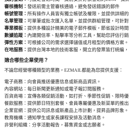
審核機制：
發送前需主管審核通過，避免發送錯誤的郵件
帳號管理：
所有操作人員皆有獨立帳號及權限，並提供詳細的
名單管理：
可單筆或批次匯入名單，並提供群組管理，可針對
專業模板：
提供多種設計精美的電子郵件模板，節省設計時間
數據追蹤：
內建開信率、點擊率等分析工具，幫助您評估行銷
彈性方案：
可根據公司的需求選擇儲值或月租型的價格方案。
在地服務：
提供台灣本地的技術客服，開立的發票皆打統編，
適合哪些企業使用？
不論您經營哪種類型的業務，EZMAIL都能為您提供支援：
電子商務：向會員推送優惠信息或新商品資訊。
內容網站：每日新聞更新通知或電子報訂閱服務。
百貨商場：宣傳各類促銷活動，如打折、季節性促銷、限時優
餐飲服務：提供節日特別套餐、會員專屬優惠及新菜單的推出
企業官網：提供公司訊息或新產品上市計劃，提昇品牌形象。
教育機構：通知學生或家長課程安排及活動消息。
非營利組織：分享活動報告，募集資金或志願者。